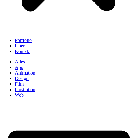
Portfolio
Über
Kontakt
Alles
App
Animation
Design
Film
Illustration
Web